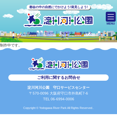
都会の中の自然にでかけよう!発見しよう!
MENU
English
한국어
简体中文
繁体中文
制作中です。
ご利用に関するお問合せ
淀川河川公園 守口サービスセンター
〒570-0096 大阪府守口市外島町7-6
TEL 06-6994-0006
Copyright © Yodogawa River Park All Rights Reserved..