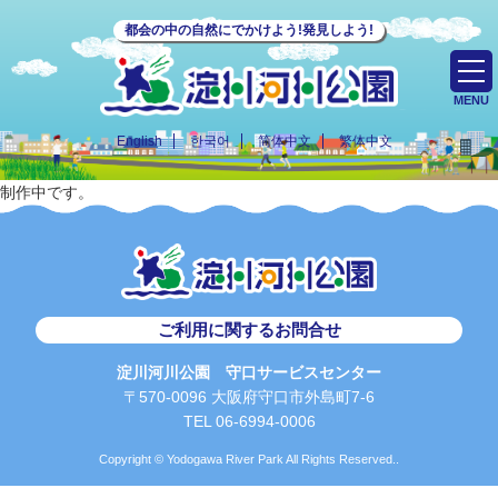
都会の中の自然にでかけよう!発見しよう!
MENU
English
한국어
简体中文
繁体中文
制作中です。
ご利用に関するお問合せ
淀川河川公園 守口サービスセンター
〒570-0096 大阪府守口市外島町7-6
TEL 06-6994-0006
Copyright © Yodogawa River Park All Rights Reserved..