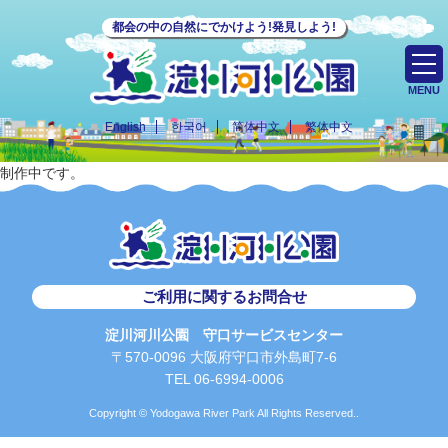
都会の中の自然にでかけよう!発見しよう!
MENU
English
한국어
简体中文
繁体中文
制作中です。
ご利用に関するお問合せ
淀川河川公園 守口サービスセンター
〒570-0096 大阪府守口市外島町7-6
TEL 06-6994-0006
Copyright © Yodogawa River Park All Rights Reserved..