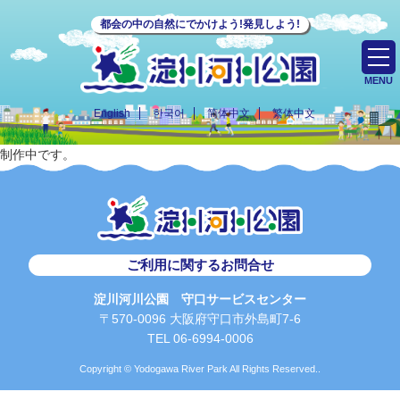
都会の中の自然にでかけよう!発見しよう!
MENU
English
한국어
简体中文
繁体中文
制作中です。
ご利用に関するお問合せ
淀川河川公園 守口サービスセンター
〒570-0096 大阪府守口市外島町7-6
TEL 06-6994-0006
Copyright © Yodogawa River Park All Rights Reserved..