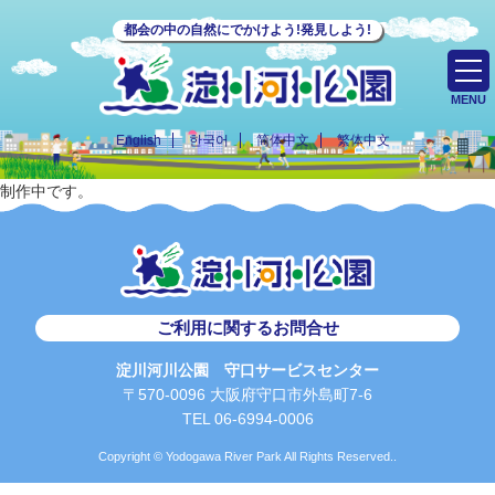
都会の中の自然にでかけよう!発見しよう!
MENU
English
한국어
简体中文
繁体中文
制作中です。
ご利用に関するお問合せ
淀川河川公園 守口サービスセンター
〒570-0096 大阪府守口市外島町7-6
TEL 06-6994-0006
Copyright © Yodogawa River Park All Rights Reserved..