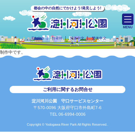
都会の中の自然にでかけよう!発見しよう!
MENU
English
한국어
简体中文
繁体中文
制作中です。
ご利用に関するお問合せ
淀川河川公園 守口サービスセンター
〒570-0096 大阪府守口市外島町7-6
TEL 06-6994-0006
Copyright © Yodogawa River Park All Rights Reserved..