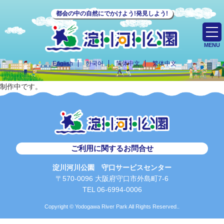
都会の中の自然にでかけよう!発見しよう!
MENU
English
한국어
简体中文
繁体中文
制作中です。
ご利用に関するお問合せ
淀川河川公園 守口サービスセンター
〒570-0096 大阪府守口市外島町7-6
TEL 06-6994-0006
Copyright © Yodogawa River Park All Rights Reserved..