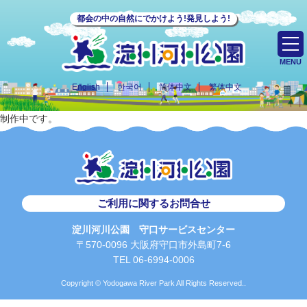
都会の中の自然にでかけよう!発見しよう!
MENU
English
한국어
简体中文
繁体中文
制作中です。
ご利用に関するお問合せ
淀川河川公園 守口サービスセンター
〒570-0096 大阪府守口市外島町7-6
TEL 06-6994-0006
Copyright © Yodogawa River Park All Rights Reserved..