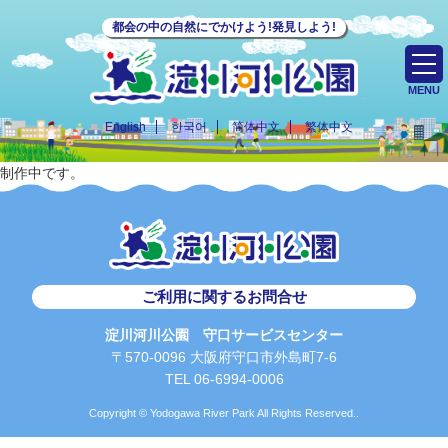
都会の中の自然にでかけよう!発見しよう!
MENU
English
한국어
简体中文
繁体中文
制作中です。
ご利用に関するお問合せ
淀川河川公園 守口サービスセンター
〒570-0096 大阪府守口市外島町7-6
TEL 06-6994-0006
Copyright © Yodogawa River Park All Rights Reserved..