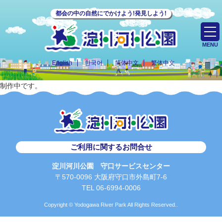
都会の中の自然にでかけよう!発見しよう!
MENU
English
한국어
简体中文
繁体中文
制作中です。
ご利用に関するお問合せ
淀川河川公園 守口サービスセンター
〒570-0096 大阪府守口市外島町7-6
TEL 06-6994-0006
Copyright © Yodogawa River Park All Rights Reserved..