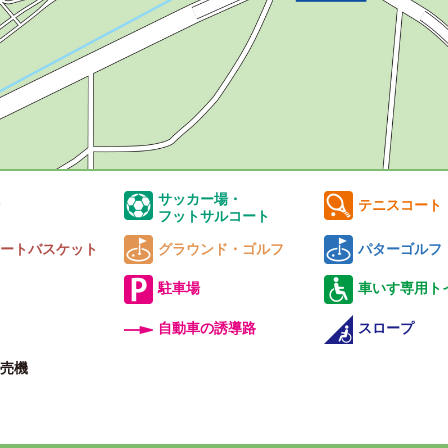
サッカー場・
テニスコート
フットサルコート
ートバスケット
グラウンド・ゴルフ
パターゴルフ
駐車場
車いす専用ト
自動車の誘導路
スロープ
売機