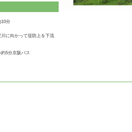
10分
淀川に向かって堤防上を下流
歩約5分京阪バス