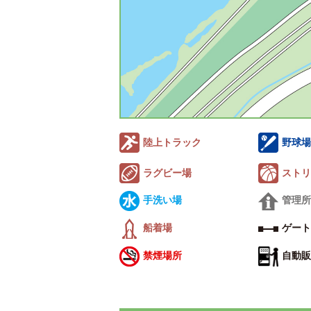
陸上トラック
野球場
ラグビー場
ストリ
手洗い場
管理所
船着場
ゲート
禁煙場所
自動販