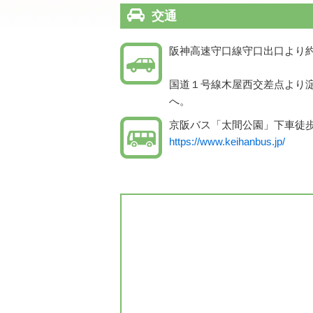
交通
阪神高速守口線守口出口より約
国道１号線木屋西交差点より
へ。
京阪バス「太間公園」下車徒
https://www.keihanbus.jp/