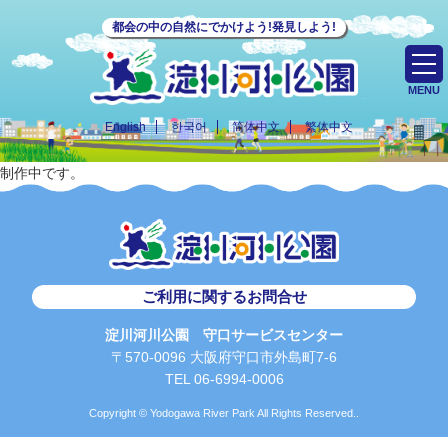
都会の中の自然にでかけよう!発見しよう!
MENU
English
한국어
简体中文
繁体中文
制作中です。
ご利用に関するお問合せ
淀川河川公園 守口サービスセンター
〒570-0096 大阪府守口市外島町7-6
TEL 06-6994-0006
Copyright © Yodogawa River Park All Rights Reserved..