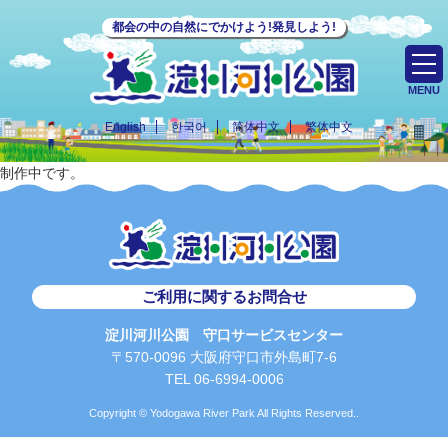
都会の中の自然にでかけよう!発見しよう!
MENU
English
한국어
简体中文
繁体中文
制作中です。
ご利用に関するお問合せ
淀川河川公園 守口サービスセンター
〒570-0096 大阪府守口市外島町7-6
TEL 06-6994-0006
Copyright © Yodogawa River Park All Rights Reserved..