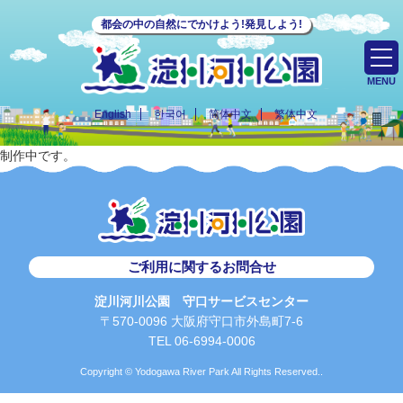
都会の中の自然にでかけよう!発見しよう!
MENU
English
한국어
简体中文
繁体中文
制作中です。
ご利用に関するお問合せ
淀川河川公園 守口サービスセンター
〒570-0096 大阪府守口市外島町7-6
TEL 06-6994-0006
Copyright © Yodogawa River Park All Rights Reserved..