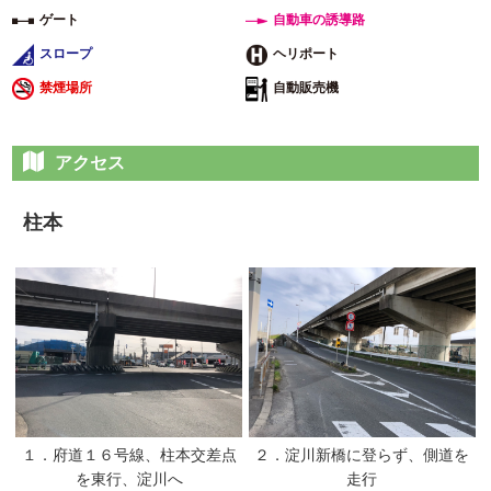
ゲート
自動車の誘導路
スロープ
ヘリポート
禁煙場所
自動販売機
アクセス
柱本
１．府道１６号線、柱本交差点
２．淀川新橋に登らず、側道を
を東行、淀川へ
走行