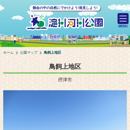
都会の中の自然にでかけよう!発見しよう!
MENU
English
한국어
简体中文
繁体中文
ホーム
公園マップ
鳥飼上地区
鳥飼上地区
摂津市