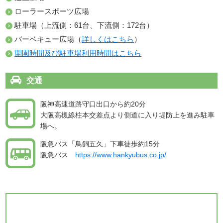
ローラースポーツ広場
駐車場（上流側：61台、下流側：172台）
バーベキュー広場（
詳しくはこちら
）
開園時間及び駐車場利用時間はこちら
交通
阪神高速道路守口出口から約20分
大阪高槻線柱本交差点より側道に入り堤防上を進み駐車
場へ。
阪急バス「鳥飼五久」下車徒歩約15分
阪急バス
https://www.hankyubus.co.jp/