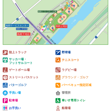
陸上トラック
野球場
サッカー場・
テニスコート
フットサルコート
ゲートボール場
ラグビー場
ストリートバスケット
グラウンド・ゴルフ
パターゴルフ
バーベキュー指定区域
手洗い場
管理所
駐車場
車いす専用トイレ
お手洗い
船着場