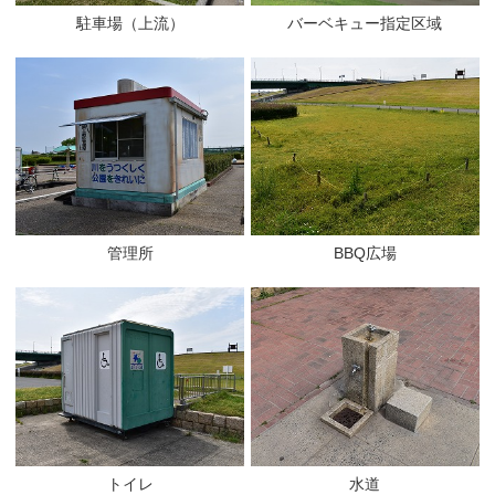
駐車場（上流）
バーベキュー指定区域
管理所
BBQ広場
トイレ
水道