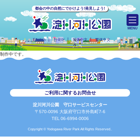
都会の中の自然にでかけよう!発見しよう!
MENU
English
한국어
简体中文
繁体中文
制作中です。
ご利用に関するお問合せ
淀川河川公園 守口サービスセンター
〒570-0096 大阪府守口市外島町7-6
TEL 06-6994-0006
Copyright © Yodogawa River Park All Rights Reserved..