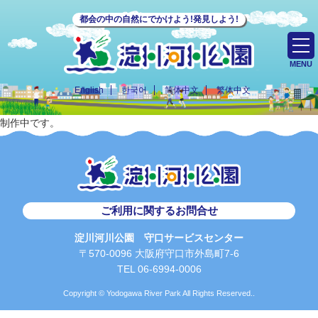
都会の中の自然にでかけよう!発見しよう!
MENU
English
한국어
简体中文
繁体中文
制作中です。
ご利用に関するお問合せ
淀川河川公園 守口サービスセンター
〒570-0096 大阪府守口市外島町7-6
TEL 06-6994-0006
Copyright © Yodogawa River Park All Rights Reserved..