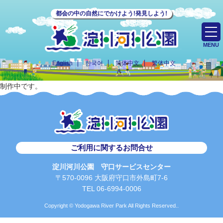
都会の中の自然にでかけよう!発見しよう!
MENU
English
한국어
简体中文
繁体中文
制作中です。
ご利用に関するお問合せ
淀川河川公園 守口サービスセンター
〒570-0096 大阪府守口市外島町7-6
TEL 06-6994-0006
Copyright © Yodogawa River Park All Rights Reserved..