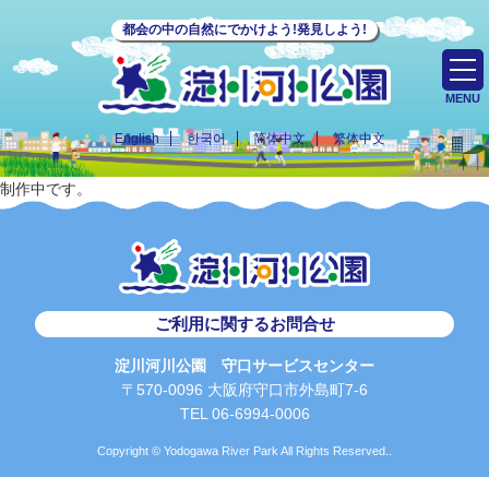
都会の中の自然にでかけよう!発見しよう!
MENU
English
한국어
简体中文
繁体中文
制作中です。
ご利用に関するお問合せ
淀川河川公園 守口サービスセンター
〒570-0096 大阪府守口市外島町7-6
TEL 06-6994-0006
Copyright © Yodogawa River Park All Rights Reserved..