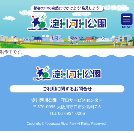
都会の中の自然にでかけよう!発見しよう!
MENU
English
한국어
简体中文
繁体中文
制作中です。
ご利用に関するお問合せ
淀川河川公園 守口サービスセンター
〒570-0096 大阪府守口市外島町7-6
TEL 06-6994-0006
Copyright © Yodogawa River Park All Rights Reserved..