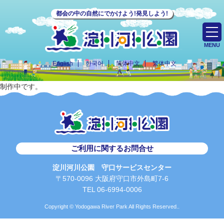
都会の中の自然にでかけよう!発見しよう!
MENU
English
한국어
简体中文
繁体中文
制作中です。
ご利用に関するお問合せ
淀川河川公園 守口サービスセンター
〒570-0096 大阪府守口市外島町7-6
TEL 06-6994-0006
Copyright © Yodogawa River Park All Rights Reserved..