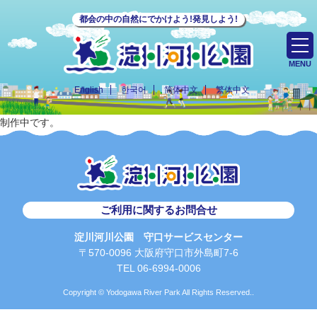
都会の中の自然にでかけよう!発見しよう!
MENU
English
한국어
简体中文
繁体中文
制作中です。
ご利用に関するお問合せ
淀川河川公園 守口サービスセンター
〒570-0096 大阪府守口市外島町7-6
TEL 06-6994-0006
Copyright © Yodogawa River Park All Rights Reserved..