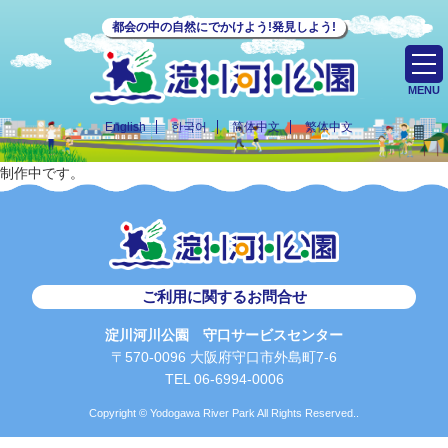
都会の中の自然にでかけよう!発見しよう!
MENU
English
한국어
简体中文
繁体中文
制作中です。
ご利用に関するお問合せ
淀川河川公園 守口サービスセンター
〒570-0096 大阪府守口市外島町7-6
TEL 06-6994-0006
Copyright © Yodogawa River Park All Rights Reserved..