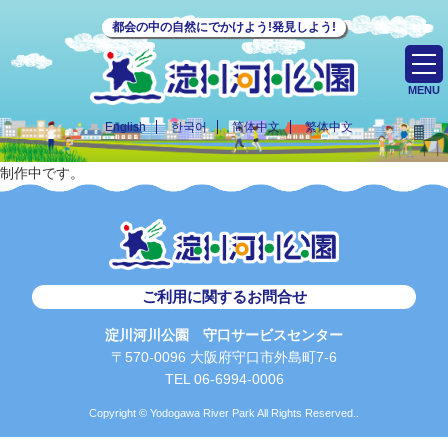
都会の中の自然にでかけよう!発見しよう!
MENU
English
한국어
简体中文
繁体中文
制作中です。
ご利用に関するお問合せ
淀川河川公園 守口サービスセンター
〒570-0096 大阪府守口市外島町7-6
TEL 06-6994-0006
Copyright © Yodogawa River Park All Rights Reserved..