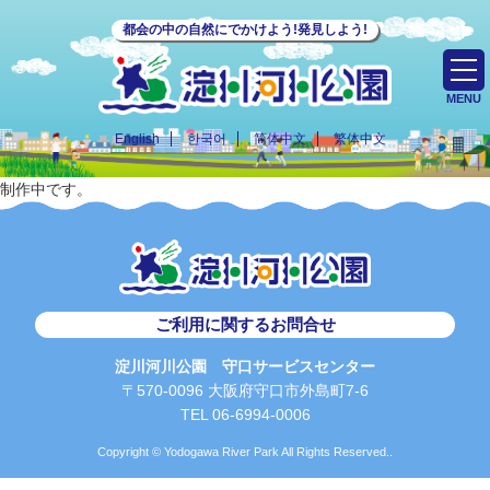
都会の中の自然にでかけよう!発見しよう!
MENU
English
한국어
简体中文
繁体中文
制作中です。
ご利用に関するお問合せ
淀川河川公園 守口サービスセンター
〒570-0096 大阪府守口市外島町7-6
TEL 06-6994-0006
Copyright © Yodogawa River Park All Rights Reserved..