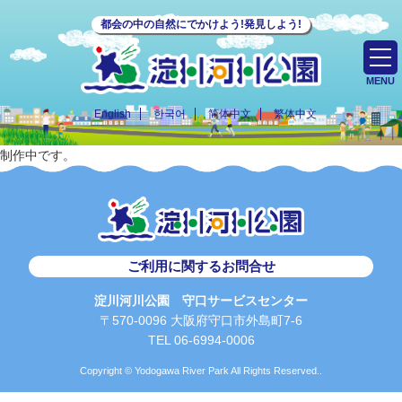
都会の中の自然にでかけよう!発見しよう!
MENU
English
한국어
简体中文
繁体中文
制作中です。
ご利用に関するお問合せ
淀川河川公園 守口サービスセンター
〒570-0096 大阪府守口市外島町7-6
TEL 06-6994-0006
Copyright © Yodogawa River Park All Rights Reserved..