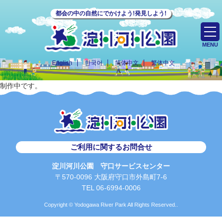
都会の中の自然にでかけよう!発見しよう!
MENU
English
한국어
简体中文
繁体中文
制作中です。
ご利用に関するお問合せ
淀川河川公園 守口サービスセンター
〒570-0096 大阪府守口市外島町7-6
TEL 06-6994-0006
Copyright © Yodogawa River Park All Rights Reserved..