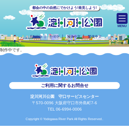
都会の中の自然にでかけよう!発見しよう!
MENU
English
한국어
简体中文
繁体中文
制作中です。
ご利用に関するお問合せ
淀川河川公園 守口サービスセンター
〒570-0096 大阪府守口市外島町7-6
TEL 06-6994-0006
Copyright © Yodogawa River Park All Rights Reserved..