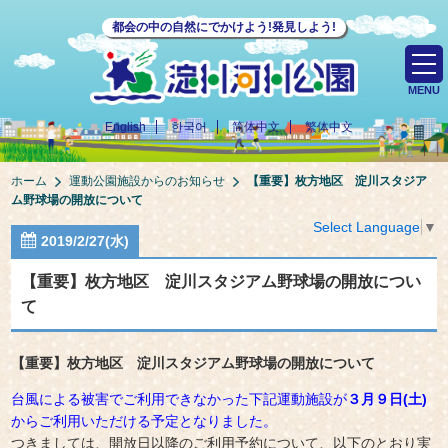
都会の中の自然にでかけよう!発見しよう!
MENU
English
한국어
简体中文
繁体中文
ホーム
運動公園施設からのお知らせ
【重要】枚方地区 淀川スタジア
ム野球場の開放について
Select Language
▼
2019/2/27(水)
【重要】枚方地区 淀川スタジアム野球場の開放につい
て
【重要】枚方地区 淀川スタジアム野球場の開放について
台風による被害でご利用できなかった下記運動施設が
３月９日(土)
からご利用いただける予定となりました。
つきましては、開放日以降のご利用予約について、以下のとおり実