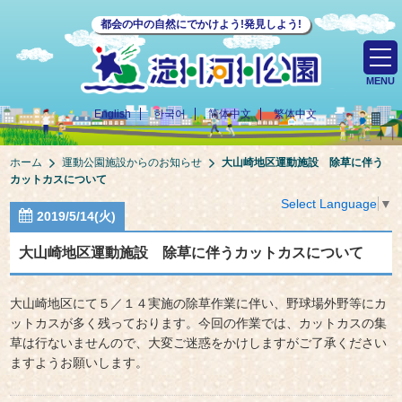
都会の中の自然にでかけよう!発見しよう!
MENU
English
한국어
简体中文
繁体中文
ホーム
運動公園施設からのお知らせ
大山崎地区運動施設 除草に伴う
カットカスについて
Select Language
▼
2019/5/14(火)
大山崎地区運動施設 除草に伴うカットカスについて
大山崎地区にて５／１４実施の除草作業に伴い、野球場外野等にカ
ットカスが多く残っております。今回の作業では、カットカスの集
草は行ないませんので、大変ご迷惑をかけしますがご了承ください
ますようお願いします。