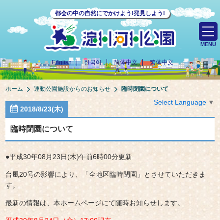
都会の中の自然にでかけよう!発見しよう!
MENU
English
한국어
简体中文
繁体中文
ホーム
運動公園施設からのお知らせ
臨時閉園について
Select Language
▼
2018/8/23(木)
臨時閉園について
●平成30年08月23日(木)午前6時00分更新
台風20号の影響により、「全地区臨時閉園」とさせていただきま
す。
最新の情報は、本ホームページにて随時お知らせします。