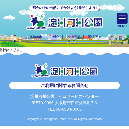
都会の中の自然にでかけよう!発見しよう!
MENU
English
한국어
简体中文
繁体中文
制作中です。
ご利用に関するお問合せ
淀川河川公園 守口サービスセンター
〒570-0096 大阪府守口市外島町7-6
TEL 06-6994-0006
Copyright © Yodogawa River Park All Rights Reserved..