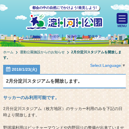
都会の中の自然にでかけよう!発見しよう!
MENU
English
한국어
简体中文
繁体中文
ホーム
運動公園施設からのお知らせ
2月分淀川スタジアムを開放しま
す。
Select Language
▼
2018/1/23(火)
2月分淀川スタジアムを開放します。
サッカーのみ利用可能です。
2月分淀川スタジアム（枚方地区）のサッカー利用のみを下記の日
時より開放します。
野球場利用はピッチャーマウンドや内野回りの整備が出来ていませ