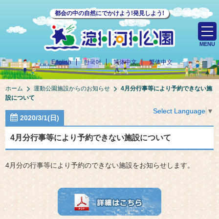
都会の中の自然にでかけよう!発見しよう!
MENU
English
한국어
简体中文
繁体中文
ホーム
運動公園施設からのお知らせ
4月分行事等により予約できない施
設について
Select Language
▼
2020/3/1(日)
4月分行事等により予約できない施設について
4月分の行事等により予約のできない施設をお知らせします。