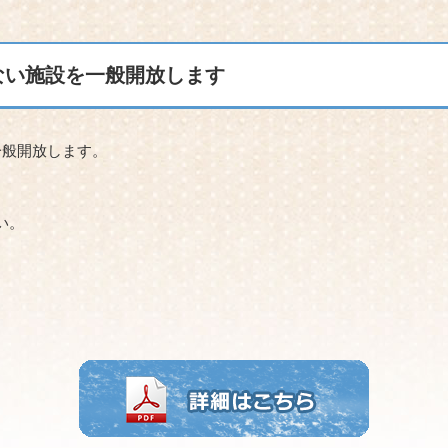
ない施設を一般開放します
一般開放します。
い。