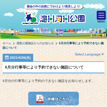
都会の中の自然にでかけよう!発見しよう!
MENU
English
한국어
简体中文
繁体中文
ホーム
運動公園施設からのお知らせ
6月分行事等により予約できない施
設について
Select Language
▼
2021/4/28(水)
6月分行事等により予約できない施設について
6月分の行事等により予約のできない施設をお知らせします。