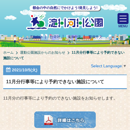
都会の中の自然にでかけよう!発見しよう!
MENU
English
한국어
简体中文
繁体中文
ホーム
運動公園施設からのお知らせ
11月分行事等により予約できない
施設について
Select Language
▼
2021/10/5(火)
11月分行事等により予約できない施設について
11月分の行事等により予約のできない施設をお知らせします。