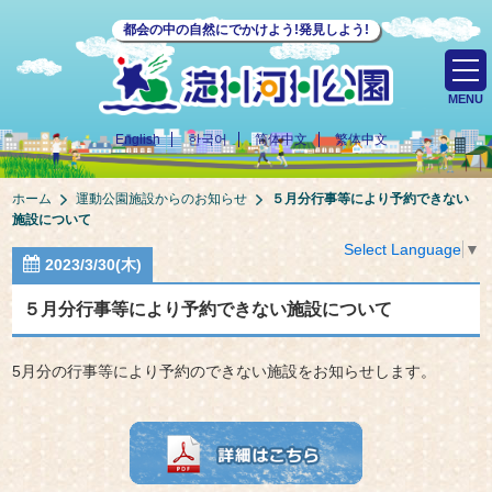
都会の中の自然にでかけよう!発見しよう!
MENU
English
한국어
简体中文
繁体中文
ホーム
運動公園施設からのお知らせ
５月分行事等により予約できない
施設について
Select Language
▼
2023/3/30(木)
５月分行事等により予約できない施設について
5月分の行事等により予約のできない施設をお知らせします。