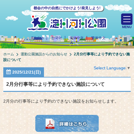
都会の中の自然にでかけよう!発見しよう!
MENU
English
한국어
简体中文
繁体中文
ホーム
運動公園施設からのお知らせ
2月分行事等により予約できない施
設について
Select Language
▼
2025/12/21(日)
2月分行事等により予約できない施設について
2月分の行事等により予約のできない施設をお知らせします。