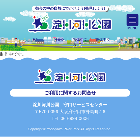
都会の中の自然にでかけよう!発見しよう!
MENU
English
한국어
简体中文
繁体中文
制作中です。
ご利用に関するお問合せ
淀川河川公園 守口サービスセンター
〒570-0096 大阪府守口市外島町7-6
TEL 06-6994-0006
Copyright © Yodogawa River Park All Rights Reserved..