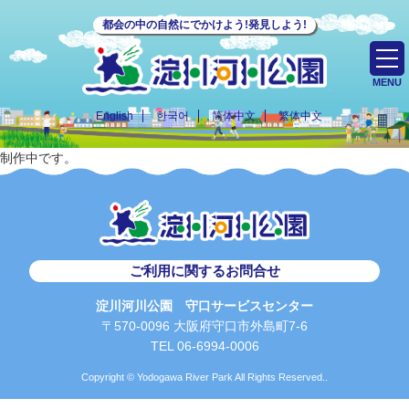
都会の中の自然にでかけよう!発見しよう!
MENU
English
한국어
简体中文
繁体中文
制作中です。
ご利用に関するお問合せ
淀川河川公園 守口サービスセンター
〒570-0096 大阪府守口市外島町7-6
TEL 06-6994-0006
Copyright © Yodogawa River Park All Rights Reserved..