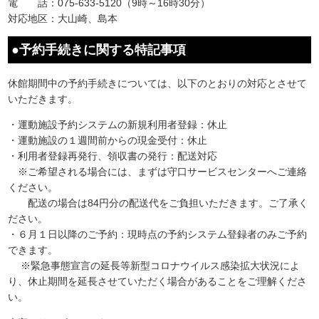
電 話：075-633-5120（9時～16時30分）
対応地区：大山崎、島本
●予約手続きに関する特記事項
休館期間中の予約手続きについては、以下のとおりの対応とさせて
いただきます。
・運動施設予約システムの新規利用者登録：休止
・運動施設の１週間前からの現金受付：休止
・利用者登録再発行、領収書の発行：配送対応
※ご希望される場合には、まずは守口サービスセンターへご連絡
ください。
配送の場合は84円分の配送代をご負担いただきます。ご了承く
ださい。
・６月１日以降のご予約：現時点の予約システム登録者のみご予約
できます。
※緊急事態宣言の延長等新型コロナウイルス感染拡大状況によ
り、休止期間を延長させていただく場合があることをご理解くださ
い。