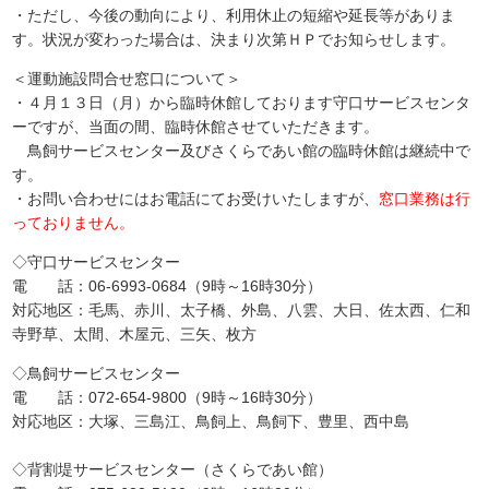
・ただし、今後の動向により、利用休止の短縮や延長等がありま
す。状況が変わった場合は、決まり次第ＨＰでお知らせします。
＜運動施設問合せ窓口について＞
・４月１３日（月）から臨時休館しております守口サービスセンタ
ーですが、当面の間、臨時休館させていただきます。
鳥飼サービスセンター及びさくらであい館の臨時休館は継続中で
す。
・お問い合わせにはお電話にてお受けいたしますが、
窓口業務は行
っておりません。
◇守口サービスセンター
電 話：06-6993-0684（9時～16時30分）
対応地区：毛馬、赤川、太子橋、外島、八雲、大日、佐太西、仁和
寺野草、太間、木屋元、三矢、枚方
◇鳥飼サービスセンター
電 話：072-654-9800（9時～16時30分）
対応地区：大塚、三島江、鳥飼上、鳥飼下、豊里、西中島
◇背割堤サービスセンター（さくらであい館）