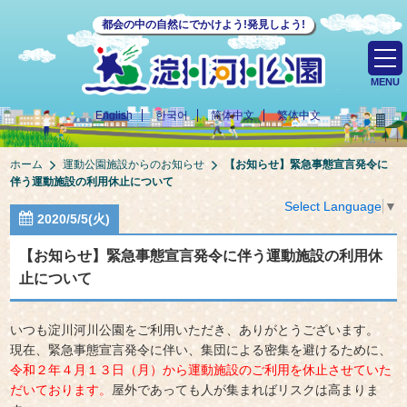
都会の中の自然にでかけよう!発見しよう!
MENU
English
한국어
简体中文
繁体中文
ホーム
運動公園施設からのお知らせ
【お知らせ】緊急事態宣言発令に
伴う運動施設の利用休止について
Select Language
▼
2020/5/5(火)
【お知らせ】緊急事態宣言発令に伴う運動施設の利用休
止について
いつも淀川河川公園をご利用いただき、ありがとうございます。
現在、緊急事態宣言発令に伴い、集団による密集を避けるために、
令和２年４月１３日（月）から運動施設のご利用を休止させていた
だいております。
屋外であっても人が集まればリスクは高まりま