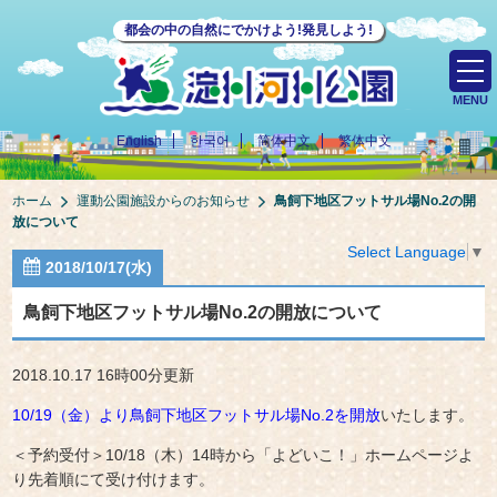
都会の中の自然にでかけよう!発見しよう!
MENU
English
한국어
简体中文
繁体中文
ホーム
運動公園施設からのお知らせ
鳥飼下地区フットサル場No.2の開
放について
Select Language
▼
2018/10/17(水)
鳥飼下地区フットサル場No.2の開放について
2018.10.17 16時00分更新
10/19（金）より鳥飼下地区フットサル場No.2を開放
いたします。
＜予約受付＞10/18（木）14時から「よどいこ！」ホームページよ
り先着順にて受け付けます。