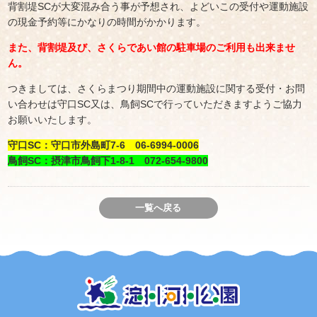
背割堤SCが大変混み合う事が予想され、よどいこの受付や運動施設
の現金予約等にかなりの時間がかかります。
また、背割堤及び、さくらであい館の駐車場のご利用も出来ませ
ん。
つきましては、さくらまつり期間中の運動施設に関する受付・お問
い合わせは守口SC又は、鳥飼SCで行っていただきますようご協力
お願いいたします。
守口SC：守口市外島町7-6 06-6994-0006
鳥飼SC：摂津市鳥飼下1-8-1 072-654-9800
一覧へ戻る