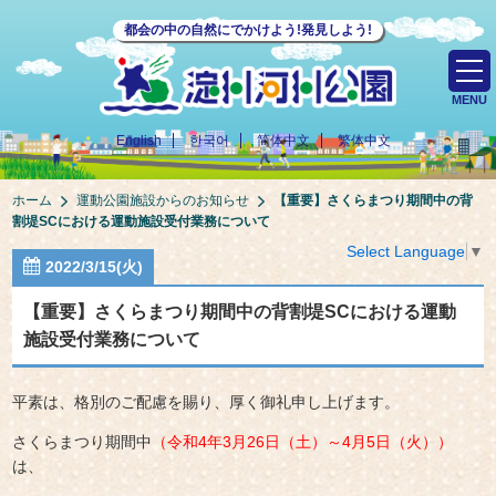
都会の中の自然にでかけよう!発見しよう!
MENU
English
한국어
简体中文
繁体中文
ホーム
運動公園施設からのお知らせ
【重要】さくらまつり期間中の背
割堤SCにおける運動施設受付業務について
Select Language
▼
2022/3/15(火)
【重要】さくらまつり期間中の背割堤SCにおける運動
施設受付業務について
平素は、格別のご配慮を賜り、厚く御礼申し上げます。
さくらまつり期間中
（令和4年3月26日（土）～4月5日（火））
は、