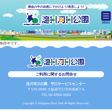
都会の中の自然にでかけよう!発見しよう!
MENU
English
한국어
简体中文
繁体中文
制作中です。
ご利用に関するお問合せ
淀川河川公園 守口サービスセンター
〒570-0096 大阪府守口市外島町7-6
TEL 06-6994-0006
Copyright © Yodogawa River Park All Rights Reserved..