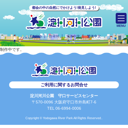
都会の中の自然にでかけよう!発見しよう!
MENU
English
한국어
简体中文
繁体中文
制作中です。
ご利用に関するお問合せ
淀川河川公園 守口サービスセンター
〒570-0096 大阪府守口市外島町7-6
TEL 06-6994-0006
Copyright © Yodogawa River Park All Rights Reserved..