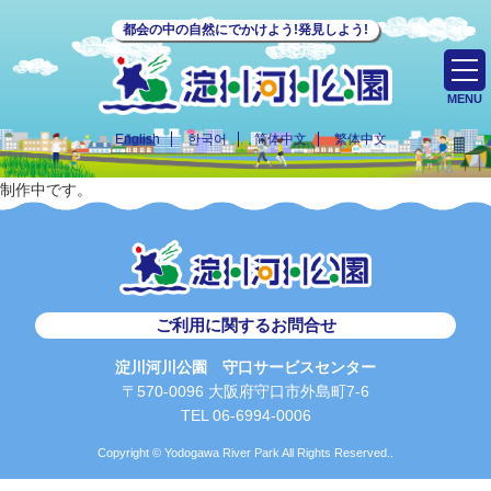
都会の中の自然にでかけよう!発見しよう!
MENU
English
한국어
简体中文
繁体中文
制作中です。
ご利用に関するお問合せ
淀川河川公園 守口サービスセンター
〒570-0096 大阪府守口市外島町7-6
TEL 06-6994-0006
Copyright © Yodogawa River Park All Rights Reserved..