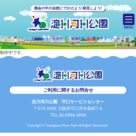
都会の中の自然にでかけよう!発見しよう!
MENU
English
한국어
简体中文
繁体中文
制作中です。
ご利用に関するお問合せ
淀川河川公園 守口サービスセンター
〒570-0096 大阪府守口市外島町7-6
TEL 06-6994-0006
Copyright © Yodogawa River Park All Rights Reserved..