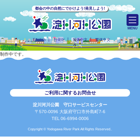
都会の中の自然にでかけよう!発見しよう!
MENU
English
한국어
简体中文
繁体中文
制作中です。
ご利用に関するお問合せ
淀川河川公園 守口サービスセンター
〒570-0096 大阪府守口市外島町7-6
TEL 06-6994-0006
Copyright © Yodogawa River Park All Rights Reserved..