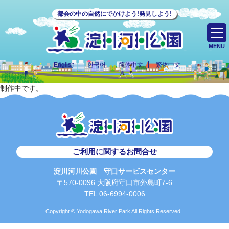
都会の中の自然にでかけよう!発見しよう!
MENU
English
한국어
简体中文
繁体中文
制作中です。
ご利用に関するお問合せ
淀川河川公園 守口サービスセンター
〒570-0096 大阪府守口市外島町7-6
TEL 06-6994-0006
Copyright © Yodogawa River Park All Rights Reserved..